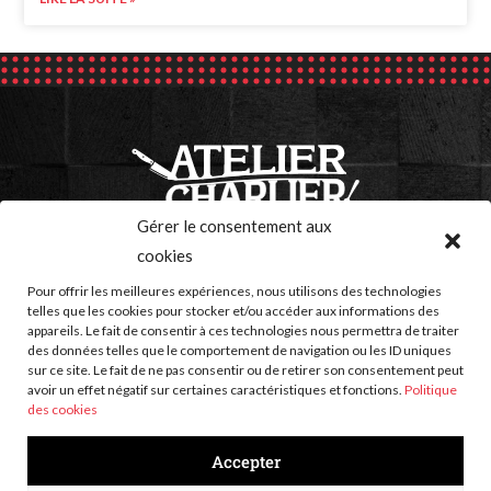
Gérer le consentement aux
Contactez-nous
cookies
Pour offrir les meilleures expériences, nous utilisons des technologies
Rue de l’Abbaye 47, 4432 Ans
telles que les cookies pour stocker et/ou accéder aux informations des
appareils. Le fait de consentir à ces technologies nous permettra de traiter
Tél.
+32 (0)4/239.78.70
des données telles que le comportement de navigation ou les ID uniques
infos@ateliercharlier.com
sur ce site. Le fait de ne pas consentir ou de retirer son consentement peut
avoir un effet négatif sur certaines caractéristiques et fonctions.
Politique
BE 0651.602.943
des cookies
Accepter
Nos points de vente